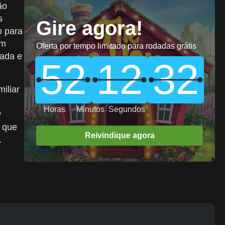
ão
s
Gire agora!
o para
em
Oferta por tempo limitado para rodadas grátis
rada e
52
12
30
iliar
Horas
Minutos
Segundos
y
 que
Reivindique agora
.