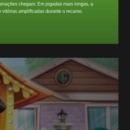
binações chegam. Em jogadas mais longas, a
itórias amplificadas durante o recurso.