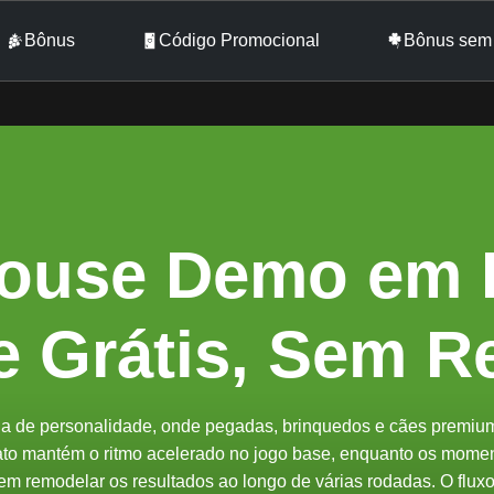
Bônus
Código Promocional
Bônus sem 
ouse Demo em 
 Grátis, Sem R
a de personalidade, onde pegadas, brinquedos e cães premiu
ato mantém o ritmo acelerado no jogo base, enquanto os mome
em remodelar os resultados ao longo de várias rodadas. O fluxo