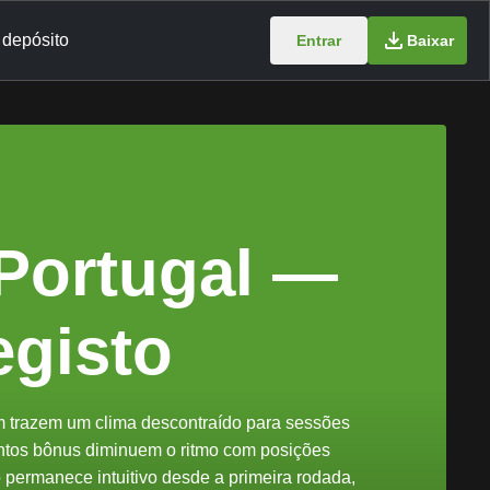
depósito
Entrar
Baixar
Portugal —
egisto
m trazem um clima descontraído para sessões
ntos bônus diminuem o ritmo com posições
 permanece intuitivo desde a primeira rodada,