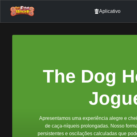
Aplicativo
The Dog H
Jogue
Apresentamos uma experiência alegre e chei
de caça-níqueis prolongadas. Nosso form
persistentes e oscilações calculadas que pod