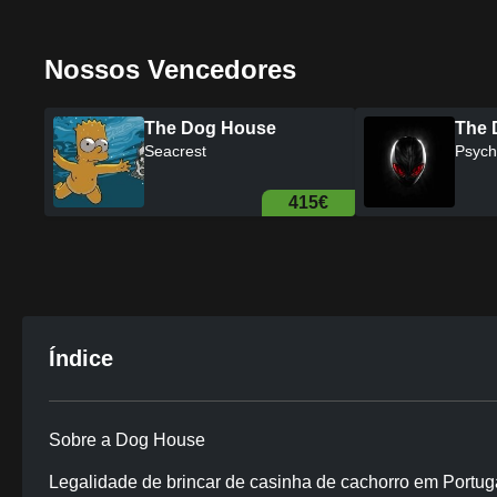
Nossos Vencedores
The Dog House
The 
Jolly_dolly
Seacr
196€
Índice
Sobre a Dog House
Legalidade de brincar de casinha de cachorro em Portug