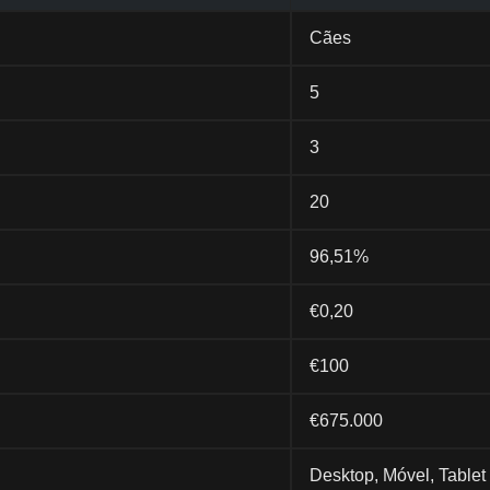
Cães
5
3
20
96,51%
€0,20
€100
€675.000
Desktop, Móvel, Tablet