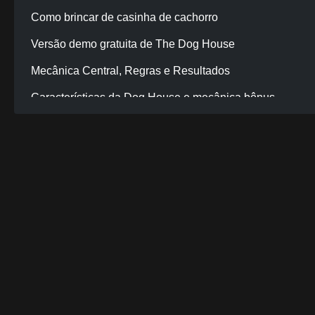
Como brincar de casinha de cachorro
Versão demo gratuita de The Dog House
Mecânica Central, Regras e Resultados
Características da Dog House e mecânica bônus
RTP, volatilidade e potencial máximo de vitória da Dog 
Como abordar a casinha do cachorro com responsabilid
Jogando The Dog House Online com dinheiro real em Po
Depósitos, Pagamentos e Jogo Responsável em Portuga
Versão móvel da Dog House