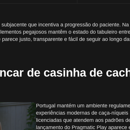
ubjacente que incentiva a progressão do paciente. Na p
lementos pegajosos mantêm o estado do tabuleiro entr
arece justo, transparente e fácil de seguir ao longo d
incar de casinha de cac
Portugal mantém um ambiente regulament
experiências modernas de caça-níqueis 
licenciadas que atendem aos padrões de 
lançamento do Pragmatic Play aparece 